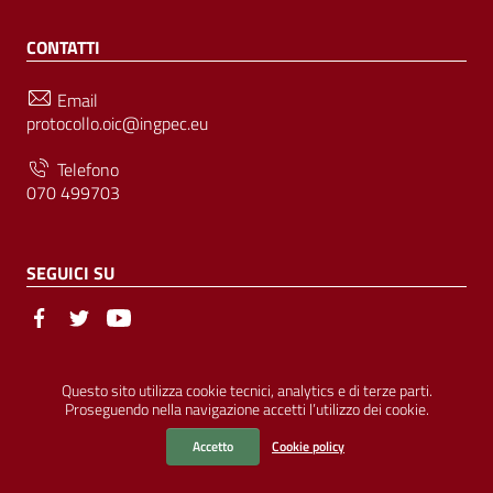
CONTATTI
Email
protocollo.oic@ingpec.eu
Telefono
070 499703
SEGUICI SU
Sezione Link Utili
© Ordine degli Ingegneri della Provincia di Cagliari | P.IVA
Questo sito utilizza cookie tecnici, analytics e di terze parti.
Proseguendo nella navigazione accetti l’utilizzo dei cookie.
00458800927 |
Amministrazione Trasparente
|
Pubblicità Legale
|
Privacy
|
Cookies
|
Accessibilità
Accetto
Cookie policy