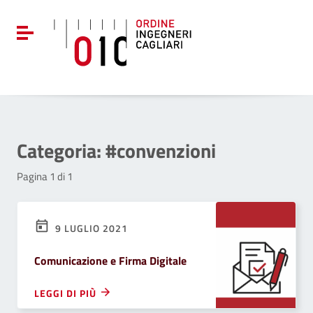
Vai ai contenuti
Vai al menu di navigazione
Attiva / disattiva la navigazione
Vai al footer
Categoria:
#convenzioni
Pagina 1 di 1
9 LUGLIO 2021
Comunicazione e Firma Digitale
LEGGI DI PIÙ