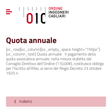
Vai ai contenuti
Vai al menu di navigazione
Attiva / disattiva la navigazione
Vai al footer
Quota annuale
[vc_row][vc_column][vc_empty_space height=”150px”]
[vc_column_text] Quota annuale Il pagamento della
quota associativa annuale, nella misura stabilita dal
Consiglio Direttivo dell’Ordine (110,00€), costituisce obbligo
per l’Iscritto all’Albo, ai sensi del Regio Decreto 23 ottobre
1925 n.
Indietro