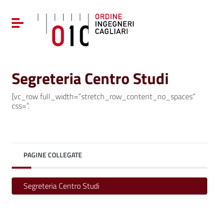
Vai ai contenuti
Vai al menu di navigazione
Attiva / disattiva la navigazione
Vai al footer
Segreteria Centro Studi
[vc_row full_width=”stretch_row_content_no_spaces”
css=”.
PAGINE COLLEGATE
Segreteria Centro Studi