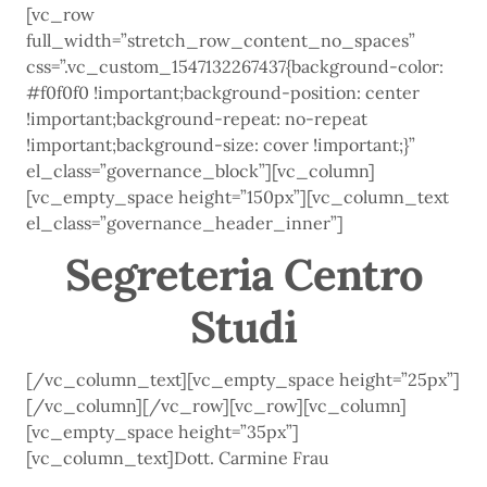
[vc_row
full_width=”stretch_row_content_no_spaces”
css=”.vc_custom_1547132267437{background-color:
#f0f0f0 !important;background-position: center
!important;background-repeat: no-repeat
!important;background-size: cover !important;}”
el_class=”governance_block”][vc_column]
[vc_empty_space height=”150px”][vc_column_text
el_class=”governance_header_inner”]
Segreteria Centro
Studi
[/vc_column_text][vc_empty_space height=”25px”]
[/vc_column][/vc_row][vc_row][vc_column]
[vc_empty_space height=”35px”]
[vc_column_text]Dott. Carmine Frau