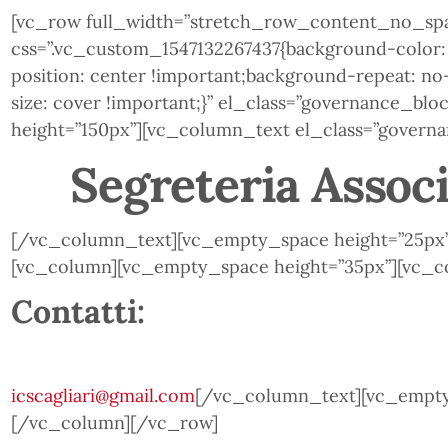
[vc_row full_width=”stretch_row_content_no_sp
css=”.vc_custom_1547132267437{background-color:
position: center !important;background-repeat: n
size: cover !important;}” el_class=”governance_b
height=”150px”][vc_column_text el_class=”govern
Segreteria Assoc
[/vc_column_text][vc_empty_space height=”25px
[vc_column][vc_empty_space height=”35px”][vc_c
Contatti
:
icscagliari@gmail.com
[/vc_column_text][vc_empty
[/vc_column][/vc_row]