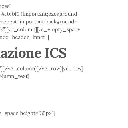
aces”
 #f0f0f0 !important;background-
o-repeat !important;background-
lock”][vc_column][vc_empty_space
ance_header_inner”]
iazione ICS
”][/vc_column][/vc_row][vc_row]
olumn_text]
_space height=”35px”]