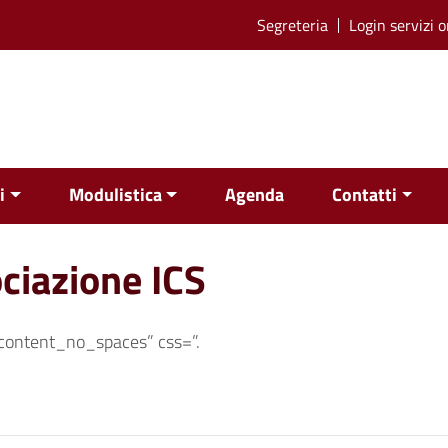
Segreteria
Login servizi o
i
Modulistica
Agenda
Contatti
ciazione ICS
content_no_spaces” css=”.