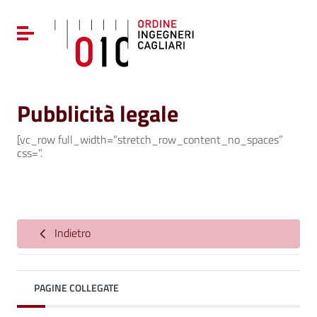
Vai ai contenuti
Vai al menu di navigazione
Attiva / disattiva la navigazione
Vai al footer
Pubblicità legale
[vc_row full_width=”stretch_row_content_no_spaces”
css=”.
Indietro
PAGINE COLLEGATE