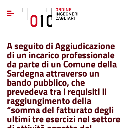
Vai ai contenuti
Vai al menu di navigazione
Attiva / disattiva la navigazione
Vai al footer
A seguito di Aggiudicazione
di un incarico professionale
da parte di un Comune della
Sardegna attraverso un
bando pubblico, che
prevedeva tra i requisiti il
raggiungimento della
“somma del fatturato degli
ultimi tre esercizi nel settore