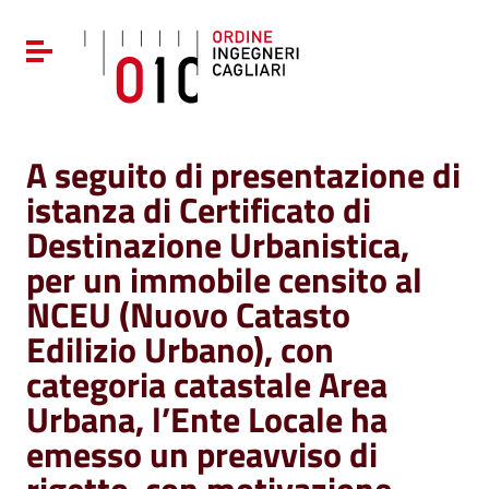
Vai ai contenuti
Vai al menu di navigazione
Attiva / disattiva la navigazione
Vai al footer
A seguito di presentazione di
istanza di Certificato di
Destinazione Urbanistica,
per un immobile censito al
NCEU (Nuovo Catasto
Edilizio Urbano), con
categoria catastale Area
Urbana, l’Ente Locale ha
emesso un preavviso di