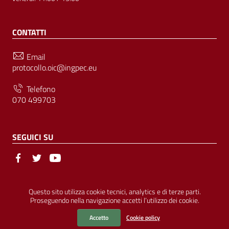
CONTATTI
Email
protocollo.oic@ingpec.eu
Telefono
070 499703
SEGUICI SU
Sezione Link Utili
© Ordine degli Ingegneri della Provincia di Cagliari | P.IVA
Questo sito utilizza cookie tecnici, analytics e di terze parti.
Proseguendo nella navigazione accetti l’utilizzo dei cookie.
00458800927 |
Amministrazione Trasparente
|
Pubblicità Legale
|
Privacy
|
Cookies
|
Accessibilità
Accetto
Cookie policy