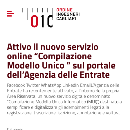
Vai ai contenuti
Vai al menu di navigazione
Attiva / disattiva la navigazione
Vai al footer
Attivo il nuovo servizio
online “Compilazione
Modello Unico ” sul portale
dell’Agenzia delle Entrate
Facebook Twitter WhatsApp LinkedIn EmailL’Agenzia delle
Entrate ha recentemente attivato, all’interno della propria
Area Riservata, un nuovo servizio digitale denominato
“Compilazione Modello Unico Informatico (MUI)”, destinato a
semplificare e digitalizzare gli adempimenti legati alla
registrazione, trascrizione, iscrizione, annotazione e voltura.
Categorie