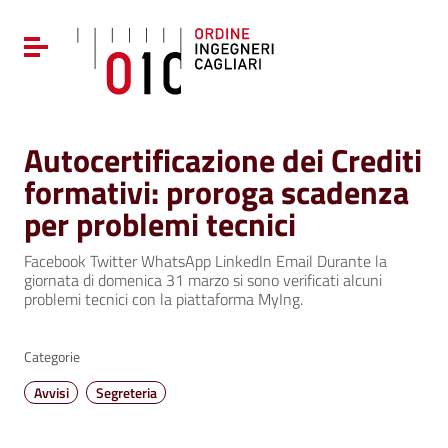
Vai ai contenuti
Vai al menu di navigazione
Attiva / disattiva la navigazione
Vai al footer
Autocertificazione dei Crediti
formativi: proroga scadenza
per problemi tecnici
Facebook Twitter WhatsApp LinkedIn Email Durante la
giornata di domenica 31 marzo si sono verificati alcuni
problemi tecnici con la piattaforma MyIng.
Categorie
Avvisi
Segreteria