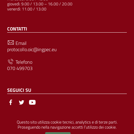
giovedì: 9.00 / 13.00 – 16.00 / 20.00
venerdì: 11.00 / 13.00
CONTATTI
Email
protocollo.oic@ingpec.eu
Telefono
070 499703
SEGUICI SU
Sezione Link Utili
© Ordine degli Ingegneri della Provincia di Cagliari | P.IVA
Questo sito utilizza cookie tecnici, analytics e di terze parti.
Proseguendo nella navigazione accetti l’utilizzo dei cookie.
00458800927 |
Amministrazione Trasparente
|
Pubblicità Legale
|