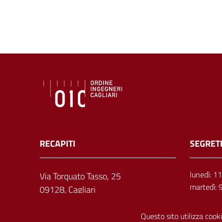
RECAPITI
SEGRET
lunedì: 1
Via Torquato Tasso, 25
martedì: 
09128, Cagliari
mercoledì
giovedì: 
Questo sito utilizza cooki