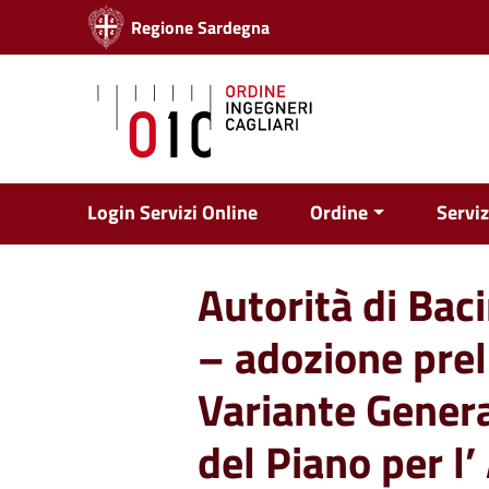
Vai ai contenuti
Regione Sardegna
Vai al menu di navigazione
Vai al footer
Login Servizi Online
Ordine
Serviz
Autorità di Bac
– adozione prel
Variante Genera
del Piano per l’