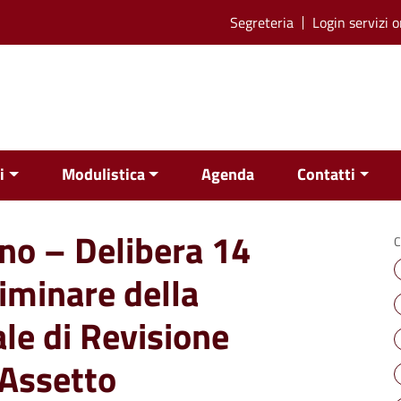
Segreteria
Login servizi o
i
Modulistica
Agenda
Contatti
ino – Delibera 14
C
iminare della
le di Revisione
 Assetto