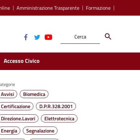
nline
Amministrazione Trasparente
Formazione
Accesso Civico
ategorie
Avvisi
Biomedica
Certificazione
D.P.R.328.2001
Direzione.Lavori
Elettrotecnica
Energia
Segnalazione