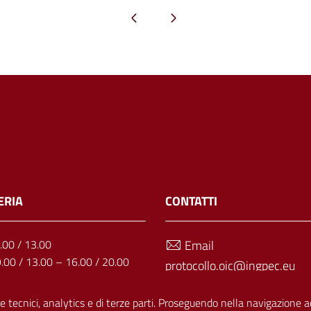
Pagina precedente
Pagina successiva
ERIA
CONTATTI
1.00 / 13.00
Email
9.00 / 13.00 – 16.00 / 20.00
protocollo.oic@ingpec.eu
: 9.00 / 13.00
Telefono
9.00 / 13.00 – 16.00 / 20.00
e tecnici, analytics e di terze parti. Proseguendo nella navigazione acc