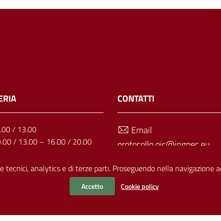
ERIA
CONTATTI
1.00 / 13.00
Email
9.00 / 13.00 – 16.00 / 20.00
protocollo.oic@ingpec.eu
: 9.00 / 13.00
Telefono
9.00 / 13.00 – 16.00 / 20.00
e tecnici, analytics e di terze parti. Proseguendo nella navigazione acc
11.00 / 13.00
070 499703
Accetto
Cookie policy