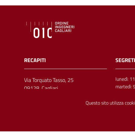
RECAPITI
SEGRET
lunedì: 1
Via Torquato Tasso, 25
martedì: 
09128, Cagliari
mercoledì
giovedì: 
Questo sito utilizza cooki
venerdì: 