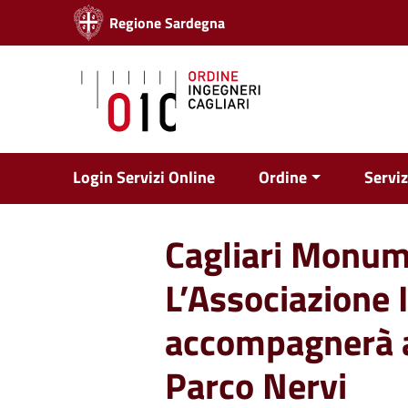
Vai ai contenuti
Regione Sardegna
Vai al menu di navigazione
Vai al footer
Login Servizi Online
Ordine
Serviz
Cagliari Monum
L’Associazione I
accompagnerà al
Parco Nervi