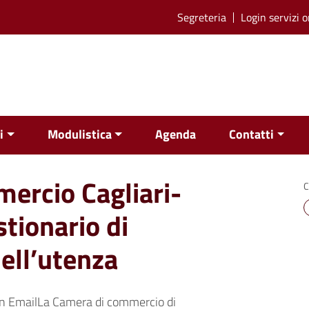
Segreteria
Login servizi o
i
Modulistica
Agenda
Contatti
ercio Cagliari-
C
tionario di
ell’utenza
n EmailLa Camera di commercio di