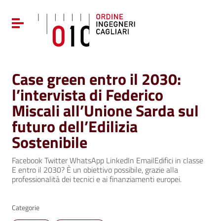
Vai ai contenuti
Vai al menu di navigazione
Attiva / disattiva la navigazione
Vai al footer
Case green entro il 2030:
l’intervista di Federico
Miscali all’Unione Sarda sul
futuro dell’Edilizia
Sostenibile
Facebook Twitter WhatsApp LinkedIn EmailEdifici in classe
E entro il 2030? È un obiettivo possibile, grazie alla
professionalità dei tecnici e ai finanziamenti europei.
Categorie