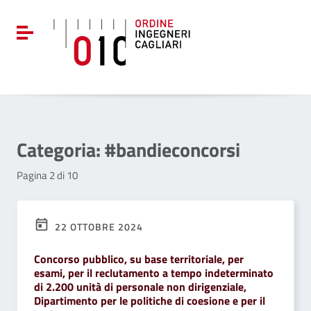
Vai ai contenuti
Vai al menu di navigazione
Attiva / disattiva la navigazione
Vai al footer
Categoria:
#bandieconcorsi
Pagina 2 di 10
22 OTTOBRE 2024
Concorso pubblico, su base territoriale, per
esami, per il reclutamento a tempo indeterminato
di 2.200 unità di personale non dirigenziale,
Dipartimento per le politiche di coesione e per il