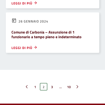
LEGGI DI PIÙ
26 GENNAIO 2024
Comune di Carbonia – Assunzione di 1
funzionario a tempo pieno e indeterminato
LEGGI DI PIÙ
Pagina precedente
1
2
3
…
Pagina successiva
10