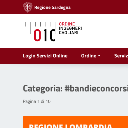
Vai ai contenuti
Regione Sardegna
Vai al menu di navigazione
Vai al footer
Login Servizi Online
Ordine
Serviz
Categoria:
#bandieconcors
Pagina 1 di 10