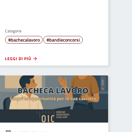
Categorie
#bachecalavoro
#bandieconcorsi
LEGGI DI PIÙ