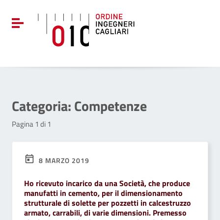
Vai ai contenuti
Vai al menu di navigazione
Attiva / disattiva la navigazione
Vai al footer
Categoria:
Competenze
Pagina 1 di 1
8 MARZO 2019
Ho ricevuto incarico da una Società, che produce
manufatti in cemento, per il dimensionamento
strutturale di solette per pozzetti in calcestruzzo
armato, carrabili, di varie dimensioni. Premesso