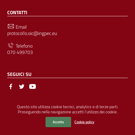
CONTATTI
Email
protocollo.oic@ingpec.eu
Telefono
070 499703
SEGUICI SU
Sezione Link Utili
© Ordine degli Ingegneri della Provincia di Cagliari | P.IVA
Questo sito utilizza cookie tecnici, analytics e di terze parti.
Proseguendo nella navigazione accetti l’utilizzo dei cookie.
00458800927 |
Amministrazione Trasparente
|
Pubblicità Legale
|
Privacy
|
Cookies
|
Accessibilità
Accetto
Cookie policy