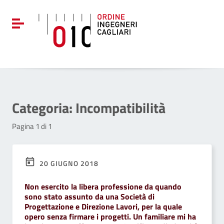
Vai ai contenuti
Vai al menu di navigazione
Attiva / disattiva la navigazione
Vai al footer
Categoria:
Incompatibilità
Pagina 1 di 1
20 GIUGNO 2018
Non esercito la libera professione da quando
sono stato assunto da una Società di
Progettazione e Direzione Lavori, per la quale
opero senza firmare i progetti. Un familiare mi ha