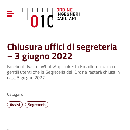
Vai ai contenuti
Vai al menu di navigazione
Attiva / disattiva la navigazione
Vai al footer
Chiusura uffici di segreteria
– 3 giugno 2022
Facebook Twitter WhatsApp LinkedIn EmailInformiamo i
gentili utenti che la Segreteria dell’Ordine resterà chiusa in
data 3 giugno 2022.
Categorie
Avvisi
Segreteria