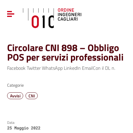
Vai ai contenuti
Vai al menu di navigazione
Attiva / disattiva la navigazione
Vai al footer
Circolare CNI 898 – Obbligo
POS per servizi professionali
Facebook Twitter WhatsApp LinkedIn EmailCon il DL n.
Categorie
Avvisi
CNI
Data:
25 Maggio 2022