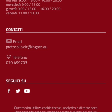
martedì: 9.00 / 13.00 – 16.00 / 20.00
mercoledì: 9.00 / 13.00
giovedì: 9.00 / 13.00 – 16.00 / 20.00
venerdì: 11.00 / 13.00
CONTATTI
Email
protocollo.oic@ingpec.eu
Telefono
070 499703
SEGUICI SU
Sezione Link Utili
© Ordine degli Ingegneri della Provincia di Cagliari | P.IVA
Questo sito utilizza cookie tecnici, analytics e di terze parti.