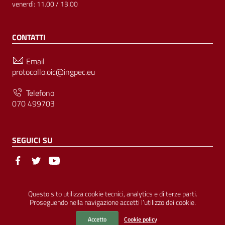
venerdì: 11.00 / 13.00
CONTATTI
Email
protocollo.oic@ingpec.eu
Telefono
070 499703
SEGUICI SU
Sezione Link Utili
© Ordine degli Ingegneri della Provincia di Cagliari | P.IVA
Questo sito utilizza cookie tecnici, analytics e di terze parti.
Proseguendo nella navigazione accetti l’utilizzo dei cookie.
00458800927 |
Amministrazione Trasparente
|
Pubblicità Legale
|
Privacy
|
Cookies
|
Accessibilità
Accetto
Cookie policy