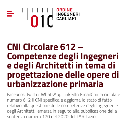
Vai ai contenuti
Vai al menu di navigazione
Attiva / disattiva la navigazione
Vai al footer
CNI Circolare 612 –
Competenze degli Ingegneri
e degli Architetti in tema di
progettazione delle opere di
urbanizzazione primaria
Facebook Twitter WhatsApp LinkedIn EmailCon la circolare
numero 612 il CNI specifica e aggiorna lo stato di fatto
relativo alla questione delle competenze degli Ingegneri e
degli Architetti, emersa in seguito alla pubblicazione della
sentenza numero 170 del 2020 del TAR Lazio.