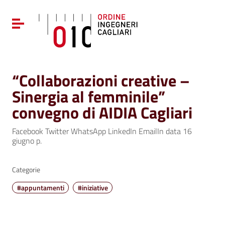
Vai ai contenuti
Vai al menu di navigazione
Attiva / disattiva la navigazione
Vai al footer
“Collaborazioni creative –
Sinergia al femminile”
convegno di AIDIA Cagliari
Facebook Twitter WhatsApp LinkedIn EmailIn data 16
giugno p.
Categorie
#appuntamenti
#iniziative