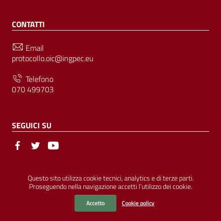
CONTATTI
Email
protocollo.oic@ingpec.eu
Telefono
070 499703
SEGUICI SU
Sezione Link Utili
© Ordine degli Ingegneri della Provincia di Cagliari | P.IVA
Questo sito utilizza cookie tecnici, analytics e di terze parti.
Proseguendo nella navigazione accetti l’utilizzo dei cookie.
00458800927 |
Amministrazione Trasparente
|
Pubblicità Legale
|
Privacy
|
Cookies
|
Accessibilità
Accetto
Cookie policy