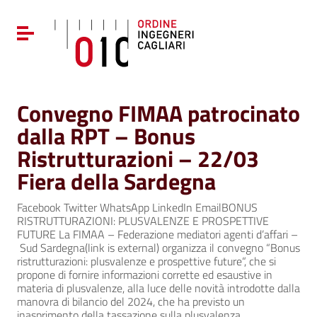
Vai ai contenuti
Vai al menu di navigazione
Attiva / disattiva la navigazione
Vai al footer
Convegno FIMAA patrocinato
dalla RPT – Bonus
Ristrutturazioni – 22/03
Fiera della Sardegna
Facebook Twitter WhatsApp LinkedIn EmailBONUS
RISTRUTTURAZIONI: PLUSVALENZE E PROSPETTIVE
FUTURE La FIMAA – Federazione mediatori agenti d’affari –
Sud Sardegna(link is external) organizza il convegno “Bonus
ristrutturazioni: plusvalenze e prospettive future“, che si
propone di fornire informazioni corrette ed esaustive in
materia di plusvalenze, alla luce delle novità introdotte dalla
manovra di bilancio del 2024, che ha previsto un
inasprimento della tassazione sulla plusvalenza.