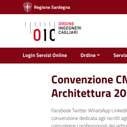
Vai ai contenuti
Regione Sardegna
Vai al menu di navigazione
Vai al footer
Login Servizi Online
Ordine
Serviz
Convenzione CN
Architettura 2
Facebook Twitter WhatsApp LinkedIn
convenzione dedicata agli iscritti agl
coinvolgere i professionisti del setto