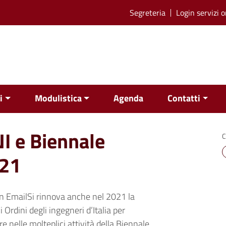
Segreteria
Login servizi o
i
Modulistica
Agenda
Contatti
I e Biennale
C
021
 EmailSi rinnova anche nel 2021 la
i Ordini degli ingegneri d’Italia per
re nelle molteplici attività della Biennale