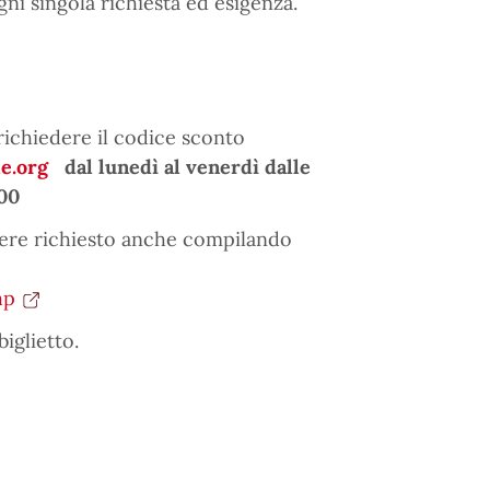
ni singola richiesta ed esigenza.
richiedere il codice sconto
e.org
dal lunedì al venerdì dalle
.00
sere richiesto anche compilando
hp
biglietto.