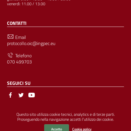
venerdì: 11.00 / 13.00
CONTATTI
Email
protocollo.oic@ingpec.eu
Telefono
070 499703
SEGUICI SU
Sezione Link Utili
© Ordine degli Ingegneri della Provincia di Cagliari | P.IVA
Questo sito utilizza cookie tecnici, analytics e di terze parti.
Proseguendo nella navigazione accetti l’utilizzo dei cookie.
00458800927 |
Amministrazione Trasparente
|
Pubblicità Legale
|
Privacy
|
Cookies
|
Accessibilità
Accetto
Cookie policy