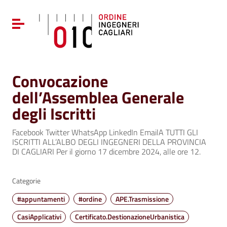
Vai ai contenuti
Vai al menu di navigazione
Attiva / disattiva la navigazione
Vai al footer
Convocazione
dell’Assemblea Generale
degli Iscritti
Facebook Twitter WhatsApp LinkedIn EmailA TUTTI GLI
ISCRITTI ALL’ALBO DEGLI INGEGNERI DELLA PROVINCIA
DI CAGLIARI Per il giorno 17 dicembre 2024, alle ore 12.
Categorie
#appuntamenti
#ordine
APE.Trasmissione
CasiApplicativi
Certificato.DestionazioneUrbanistica