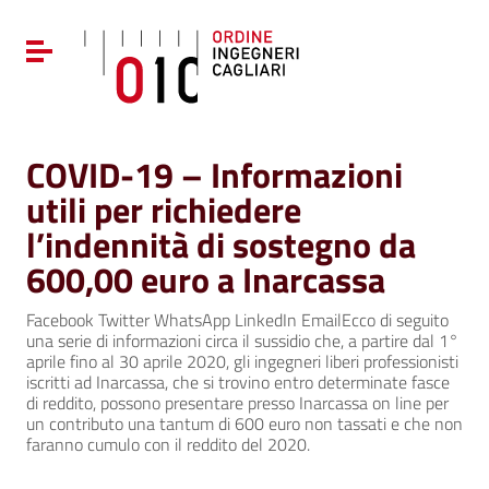
Vai ai contenuti
Vai al menu di navigazione
Attiva / disattiva la navigazione
Vai al footer
COVID-19 – Informazioni
utili per richiedere
l’indennità di sostegno da
600,00 euro a Inarcassa
Facebook Twitter WhatsApp LinkedIn EmailEcco di seguito
una serie di informazioni circa il sussidio che, a partire dal 1°
aprile fino al 30 aprile 2020, gli ingegneri liberi professionisti
iscritti ad Inarcassa, che si trovino entro determinate fasce
di reddito, possono presentare presso Inarcassa on line per
un contributo una tantum di 600 euro non tassati e che non
faranno cumulo con il reddito del 2020.