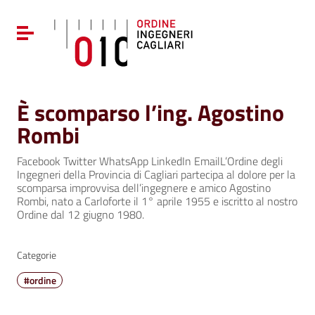
Vai ai contenuti
Vai al menu di navigazione
Attiva / disattiva la navigazione
Vai al footer
È scomparso l’ing. Agostino
Rombi
Facebook Twitter WhatsApp LinkedIn EmailL’Ordine degli
Ingegneri della Provincia di Cagliari partecipa al dolore per la
scomparsa improvvisa dell’ingegnere e amico Agostino
Rombi, nato a Carloforte il 1° aprile 1955 e iscritto al nostro
Ordine dal 12 giugno 1980.
Categorie
#ordine