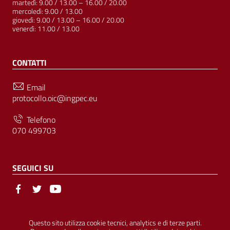
martedì: 9.00 / 13.00 – 16.00 / 20.00
mercoledì: 9.00 / 13.00
giovedì: 9.00 / 13.00 – 16.00 / 20.00
venerdì: 11.00 / 13.00
CONTATTI
Email
protocollo.oic@ingpec.eu
Telefono
070 499703
SEGUICI SU
Sezione Link Utili
© Ordine degli Ingegneri della Provincia di Cagliari | P.IVA
Questo sito utilizza cookie tecnici, analytics e di terze parti.