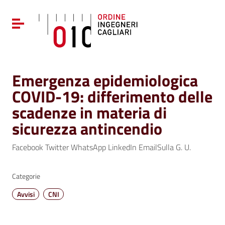
Vai ai contenuti
Vai al menu di navigazione
Attiva / disattiva la navigazione
Vai al footer
Emergenza epidemiologica
COVID-19: differimento delle
scadenze in materia di
sicurezza antincendio
Facebook Twitter WhatsApp LinkedIn EmailSulla G. U.
Categorie
Avvisi
CNI