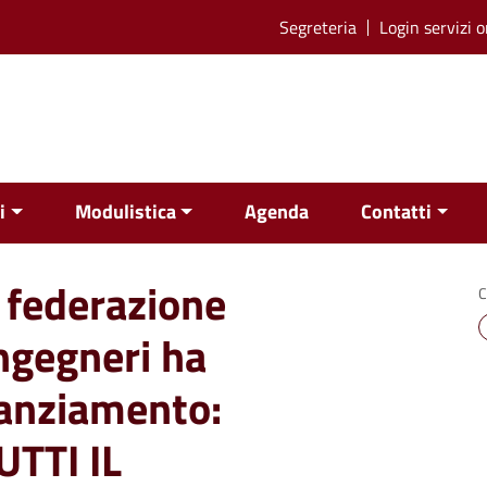
Segreteria
Login servizi o
i
Modulistica
Agenda
Contatti
 federazione
C
ngegneri ha
nanziamento:
TTI IL