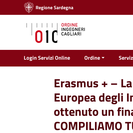
Vai ai contenuti
Regione Sardegna
Vai al menu di navigazione
Vai al footer
Login Servizi Online
Ordine
Serviz
Erasmus + – La
Europea degli I
ottenuto un fi
COMPILIAMO TU