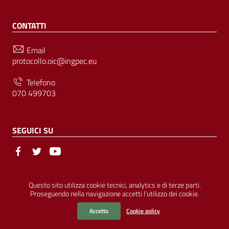
CONTATTI
Email
protocollo.oic@ingpec.eu
Telefono
070 499703
SEGUICI SU
Sezione Link Utili
© Ordine degli Ingegneri della Provincia di Cagliari | P.IVA
Questo sito utilizza cookie tecnici, analytics e di terze parti.
Proseguendo nella navigazione accetti l’utilizzo dei cookie.
00458800927 |
Amministrazione Trasparente
|
Pubblicità Legale
|
Privacy
|
Cookies
|
Accessibilità
Accetto
Cookie policy