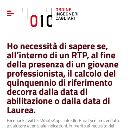
Vai ai contenuti
Vai al menu di navigazione
Attiva / disattiva la navigazione
Vai al footer
Ho necessità di sapere se,
all’interno di un RTP, al fine
della presenza di un giovane
professionista, il calcolo del
quinquennio di riferimento
decorra dalla data di
abilitazione o dalla data di
Laurea.
Facebook Twitter WhatsApp LinkedIn EmailSi è provveduto
a valutare eventuale indicazioni, in merito al requisito del