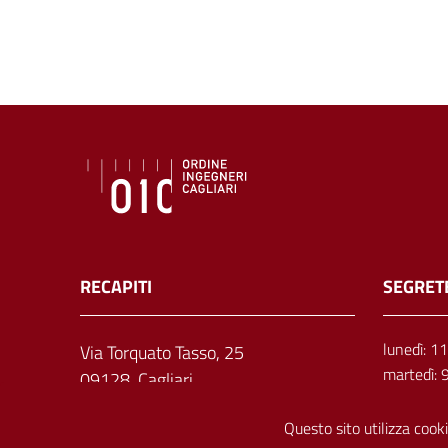
RECAPITI
SEGRET
lunedì: 1
Via Torquato Tasso, 25
martedì: 
09128, Cagliari
mercoledì
giovedì: 
Questo sito utilizza cooki