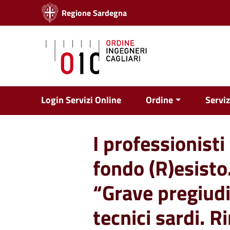
Vai ai contenuti
Regione Sardegna
Vai al menu di navigazione
Vai al footer
Login Servizi Online
Ordine
Serviz
I professionisti
fondo (R)esisto
“Grave pregiudi
tecnici sardi. 