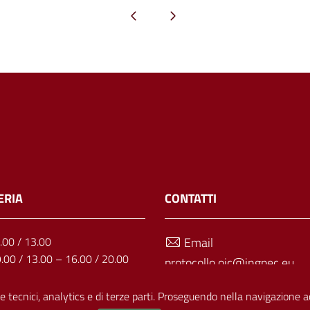
Pagina precedente
Pagina successiva
ERIA
CONTATTI
1.00 / 13.00
Email
9.00 / 13.00 – 16.00 / 20.00
protocollo.oic@ingpec.eu
: 9.00 / 13.00
Telefono
9.00 / 13.00 – 16.00 / 20.00
e tecnici, analytics e di terze parti. Proseguendo nella navigazione acc