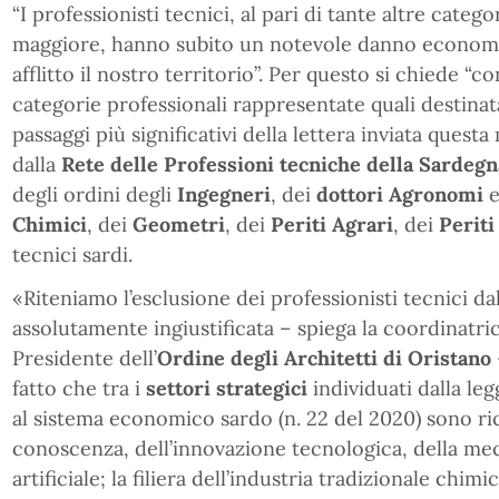
“I professionisti tecnici, al pari di tante altre categ
maggiore, hanno subito un notevole danno economi
afflitto il nostro territorio”. Per questo si chiede “
categorie professionali rappresentate quali destinata
passaggi più significativi della lettera inviata questa
dalla
Rete delle Professioni tecniche della Sardegn
degli ordini degli
Ingegneri
, dei
dottori
Agronomi
Chimici
, dei
Geometri
, dei
Periti Agrari
, dei
Periti
tecnici sardi.
«Riteniamo l’esclusione dei professionisti tecnici dal
assolutamente ingiustificata – spiega la coordinatri
Presidente dell’
Ordine degli Architetti di Oristano
fatto che tra i
settori strategici
individuati dalla le
al sistema economico sardo (n. 22 del 2020) sono ric
conoscenza, dell’innovazione tecnologica, della mecc
artificiale; la filiera dell’industria tradizionale chim