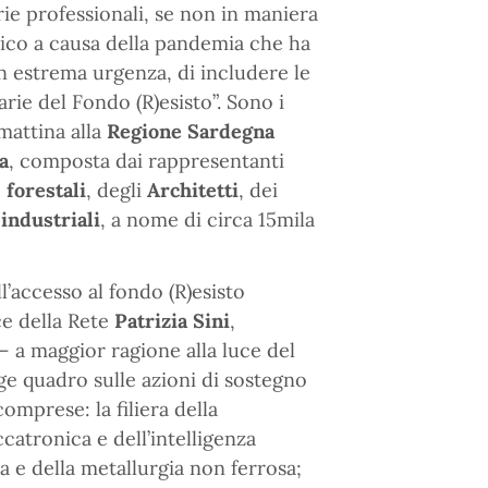
orie professionali, se non in maniera
co a causa della pandemia che ha
con estrema urgenza, di includere le
rie del Fondo (R)esisto”. Sono i
 mattina alla
Regione Sardegna
a
, composta dai rappresentanti
e
forestali
, degli
Architetti
, dei
 industriali
, a nome di circa 15mila
l’accesso al fondo (R)esisto
ce della Rete
Patrizia Sini
,
– a maggior ragione alla luce del
gge quadro sulle azioni di sostegno
omprese: la filiera della
atronica e dell’intelligenza
ica e della metallurgia non ferrosa;