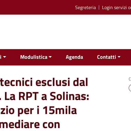
Segreteria
Login servizi o
i
Modulistica
Agenda
Contatti
 tecnici esclusi dal
C
. La RPT a Solinas:
zio per i 15mila
Rimediare con