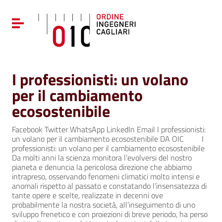
Vai ai contenuti
Vai al menu di navigazione
Attiva / disattiva la navigazione
Vai al footer
I professionisti: un volano
per il cambiamento
ecosostenibile
Facebook Twitter WhatsApp LinkedIn Email I professionisti:
un volano per il cambiamento ecosostenibile DA OIC I
professionisti: un volano per il cambiamento ecosostenibile
Da molti anni la scienza monitora l’evolversi del nostro
pianeta e denuncia la pericolosa direzione che abbiamo
intrapreso, osservando fenomeni climatici molto intensi e
anomali rispetto al passato e constatando l’insensatezza di
tante opere e scelte, realizzate in decenni ove
probabilmente la nostra società, all’inseguimento di uno
sviluppo frenetico e con proiezioni di breve periodo, ha perso