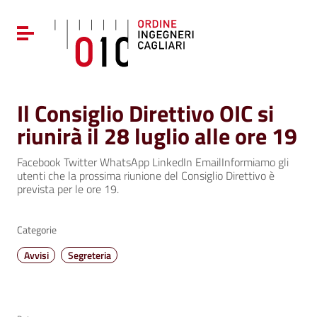
Vai ai contenuti
Vai al menu di navigazione
Attiva / disattiva la navigazione
Vai al footer
Il Consiglio Direttivo OIC si
riunirà il 28 luglio alle ore 19
Facebook Twitter WhatsApp LinkedIn EmailInformiamo gli
utenti che la prossima riunione del Consiglio Direttivo è
prevista per le ore 19.
Categorie
Avvisi
Segreteria