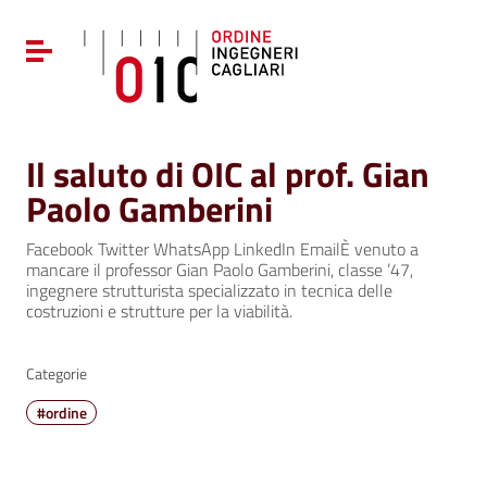
Vai ai contenuti
Vai al menu di navigazione
Attiva / disattiva la navigazione
Vai al footer
Il saluto di OIC al prof. Gian
Paolo Gamberini
Facebook Twitter WhatsApp LinkedIn EmailÈ venuto a
mancare il professor Gian Paolo Gamberini, classe ’47,
ingegnere strutturista specializzato in tecnica delle
costruzioni e strutture per la viabilità.
Categorie
#ordine