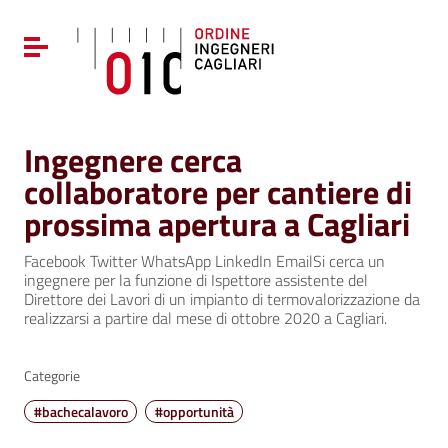
Vai ai contenuti
Vai al menu di navigazione
Attiva / disattiva la navigazione
Vai al footer
Ingegnere cerca
collaboratore per cantiere di
prossima apertura a Cagliari
Facebook Twitter WhatsApp LinkedIn EmailSi cerca un
ingegnere per la funzione di Ispettore assistente del
Direttore dei Lavori di un impianto di termovalorizzazione da
realizzarsi a partire dal mese di ottobre 2020 a Cagliari.
Categorie
#bachecalavoro
#opportunità