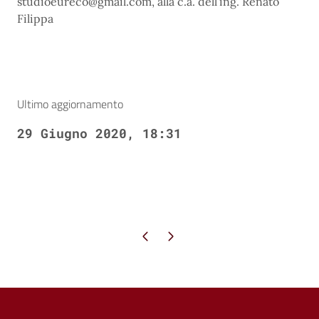
studioeureco@gmail.com, alla c.a. dell’ing. Renato
Filippa
Ultimo aggiornamento
29 Giugno 2020, 18:31
Pagina precedente
Pagina successiva