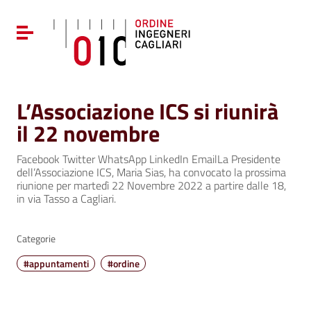
Vai ai contenuti
Vai al menu di navigazione
Attiva / disattiva la navigazione
Vai al footer
L’Associazione ICS si riunirà
il 22 novembre
Facebook Twitter WhatsApp LinkedIn EmailLa Presidente
dell’Associazione ICS, Maria Sias, ha convocato la prossima
riunione per martedì 22 Novembre 2022 a partire dalle 18,
in via Tasso a Cagliari.
Categorie
#appuntamenti
#ordine