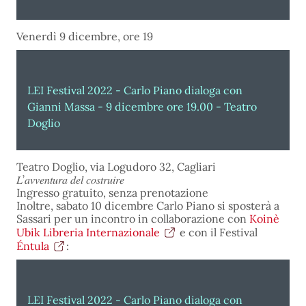
Venerdì 9 dicembre, ore 19
LEI Festival 2022 - Carlo Piano dialoga con
Gianni Massa - 9 dicembre ore 19.00 - Teatro
Doglio
Teatro Doglio, via Logudoro 32, Cagliari
𝐿’𝑎𝑣𝑣𝑒𝑛𝑡𝑢𝑟𝑎 𝑑𝑒𝑙 𝑐𝑜𝑠𝑡𝑟𝑢𝑖𝑟𝑒
Ingresso gratuito, senza prenotazione
Inoltre, sabato 10 dicembre Carlo Piano si sposterà a
Sassari per un incontro in collaborazione con
Koinè
Ubik Libreria Internazionale
e con il Festival
Éntula
:
LEI Festival 2022 - Carlo Piano dialoga con