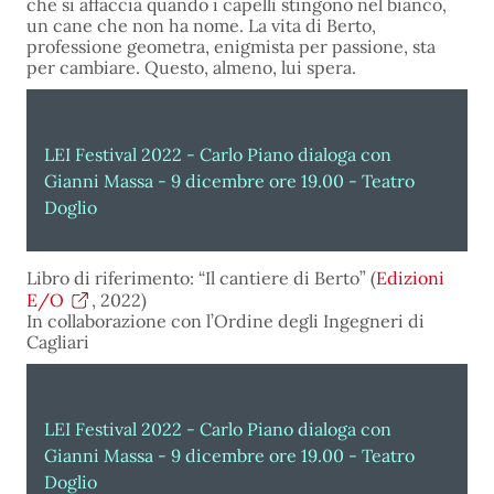
che si affaccia quando i capelli stingono nel bianco,
un cane che non ha nome. La vita di Berto,
professione geometra, enigmista per passione, sta
per cambiare. Questo, almeno, lui spera.
LEI Festival 2022 - Carlo Piano dialoga con
Gianni Massa - 9 dicembre ore 19.00 - Teatro
Doglio
Libro di riferimento: “Il cantiere di Berto” (
Edizioni
E/O
, 2022)
In collaborazione con l’Ordine degli Ingegneri di
Cagliari
LEI Festival 2022 - Carlo Piano dialoga con
Gianni Massa - 9 dicembre ore 19.00 - Teatro
Doglio