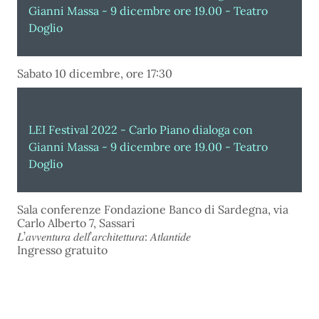
Gianni Massa - 9 dicembre ore 19.00 - Teatro
Doglio
Sabato 10 dicembre, ore 17:30
LEI Festival 2022 - Carlo Piano dialoga con
Gianni Massa - 9 dicembre ore 19.00 - Teatro
Doglio
Sala conferenze Fondazione Banco di Sardegna, via
Carlo Alberto 7, Sassari
𝐿’𝑎𝑣𝑣𝑒𝑛𝑡𝑢𝑟𝑎 𝑑𝑒𝑙𝑙’𝑎𝑟𝑐ℎ𝑖𝑡𝑒𝑡𝑡𝑢𝑟𝑎: 𝐴𝑡𝑙𝑎𝑛𝑡𝑖𝑑𝑒
Ingresso gratuito