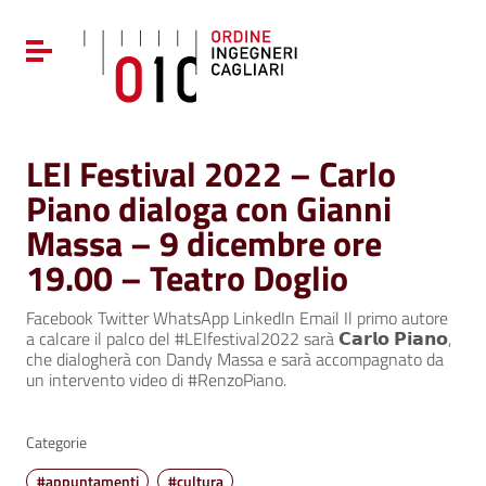
Vai ai contenuti
Vai al menu di navigazione
Attiva / disattiva la navigazione
Vai al footer
LEI Festival 2022 – Carlo
Piano dialoga con Gianni
Massa – 9 dicembre ore
19.00 – Teatro Doglio
Facebook Twitter WhatsApp LinkedIn Email Il primo autore
a calcare il palco del #LEIfestival2022 sarà 𝗖𝗮𝗿𝗹𝗼 𝗣𝗶𝗮𝗻𝗼,
che dialogherà con Dandy Massa e sarà accompagnato da
un intervento video di #RenzoPiano.
Categorie
#appuntamenti
#cultura