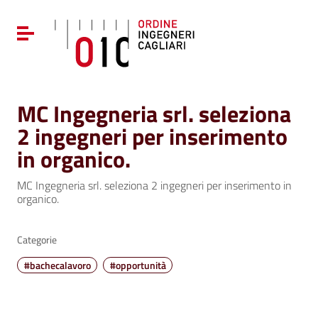
Vai ai contenuti
Vai al menu di navigazione
Attiva / disattiva la navigazione
Vai al footer
MC Ingegneria srl. seleziona
2 ingegneri per inserimento
in organico.
MC Ingegneria srl. seleziona 2 ingegneri per inserimento in
organico.
Categorie
#bachecalavoro
#opportunità