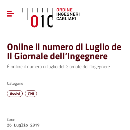
Vai ai contenuti
Vai al menu di navigazione
Attiva / disattiva la navigazione
Vai al footer
Online il numero di Luglio de
Il Giornale dell’Ingegnere
È online il numero di luglio del Giornale dell'Ingegnere
Categorie
Avvisi
CNI
Data:
26 Luglio 2019