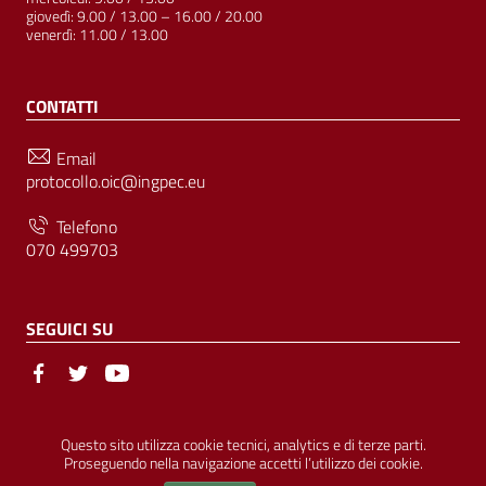
giovedì: 9.00 / 13.00 – 16.00 / 20.00
venerdì: 11.00 / 13.00
CONTATTI
Email
protocollo.oic@ingpec.eu
Telefono
070 499703
SEGUICI SU
Sezione Link Utili
© Ordine degli Ingegneri della Provincia di Cagliari | P.IVA
Questo sito utilizza cookie tecnici, analytics e di terze parti.
Proseguendo nella navigazione accetti l’utilizzo dei cookie.
00458800927 |
Amministrazione Trasparente
|
Pubblicità Legale
|