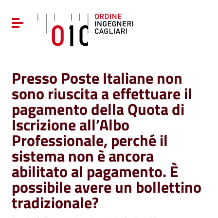
Vai ai contenuti
Vai al menu di navigazione
Attiva / disattiva la navigazione
Vai al footer
Presso Poste Italiane non
sono riuscita a effettuare il
pagamento della Quota di
Iscrizione all’Albo
Professionale, perché il
sistema non è ancora
abilitato al pagamento. È
possibile avere un bollettino
tradizionale?