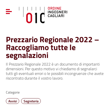
Vai ai contenuti
Vai al menu di navigazione
Attiva / disattiva la navigazione
Vai al footer
Prezzario Regionale 2022 –
Raccogliamo tutte le
segnalazioni
Il Prezzario Regionale 2022 è un documento di importanti
dimensioni. Per questo motivo vi chiediamo di segnalarci
tutti gli eventuali errori o le possibili incongruenze che avete
riscontrato durante il vostro lavoro.
Categorie
Avvisi
Segreteria