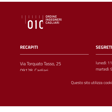
RECAPITI
SEGRET
lunedì: 1
Via Torquato Tasso, 25
martedì: 
09128, Cagliari
mercoledì
giovedì: 
Questo sito utilizza cooki
venerdì: 