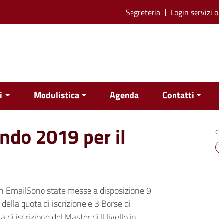
Segreteria
Login servizi o
i
Modulistica
Agenda
Contatti
ando 2019 per il
C
n EmailSono state messe a disposizione 9
della quota di iscrizione e 3 Borse di
di iscrizione del Master di II livello in