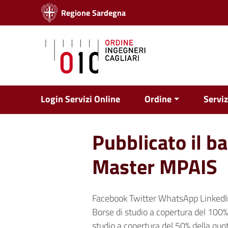
Vai ai contenuti
Regione Sardegna
Vai al menu di navigazione
Vai al footer
Login Servizi Online
Ordine
Serviz
Pubblicato il b
Master MPAIS
Facebook Twitter WhatsApp LinkedI
Borse di studio a copertura del 100% 
studio a copertura del 50% della quota 