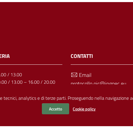
ERIA
CONTATTI
1.00 / 13.00
Email
9.00 / 13.00 – 16.00 / 20.00
protocollo.oic@ingpec.eu
: 9.00 / 13.00
Telefono
9.00 / 13.00 – 16.00 / 20.00
e tecnici, analytics e di terze parti. Proseguendo nella navigazione acc
11.00 / 13.00
070 499703
Accetto
Cookie policy