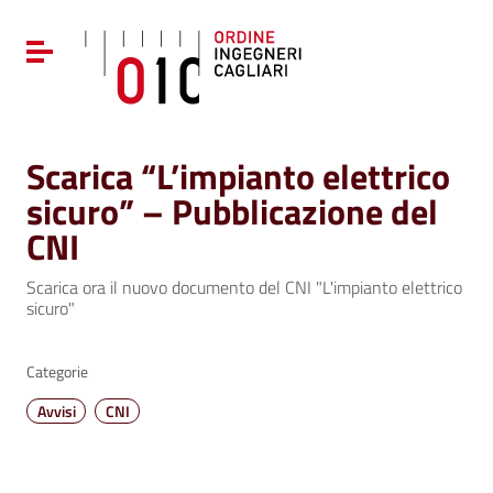
Vai ai contenuti
Vai al menu di navigazione
Attiva / disattiva la navigazione
Vai al footer
Scarica “L’impianto elettrico
sicuro” – Pubblicazione del
CNI
Scarica ora il nuovo documento del CNI "L'impianto elettrico
sicuro"
Categorie
Avvisi
CNI