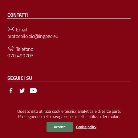
CONTATTI
Email
protocollo.oic@ingpec.eu
Telefono
070 499703
SEGUICI SU
Sezione Link Utili
© Ordine degli Ingegneri della Provincia di Cagliari | P.IVA
Questo sito utilizza cookie tecnici, analytics e di terze parti.
Proseguendo nella navigazione accetti l’utilizzo dei cookie.
00458800927 |
Amministrazione Trasparente
|
Pubblicità Legale
|
Privacy
|
Cookies
|
Accessibilità
Accetto
Cookie policy