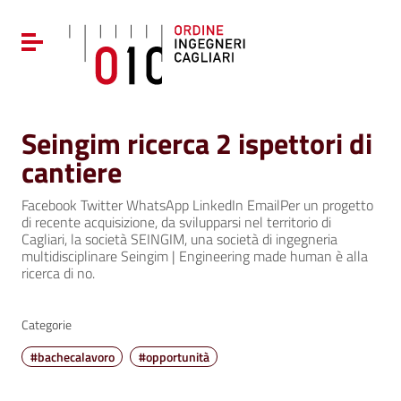
Vai ai contenuti
Vai al menu di navigazione
Attiva / disattiva la navigazione
Vai al footer
Seingim ricerca 2 ispettori di
cantiere
Facebook Twitter WhatsApp LinkedIn EmailPer un progetto
di recente acquisizione, da svilupparsi nel territorio di
Cagliari, la società SEINGIM, una società di ingegneria
multidisciplinare Seingim | Engineering made human è alla
ricerca di no.
Categorie
#bachecalavoro
#opportunità