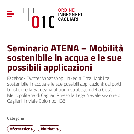
Vai ai contenuti
Vai al menu di navigazione
Attiva / disattiva la navigazione
Vai al footer
Seminario ATENA – Mobilità
sostenibile in acqua e le sue
possibili applicazioni
Facebook Twitter WhatsApp LinkedIn EmailMobilità
sostenibile in acqua e le sue possibili applicazioni: dai porti
turistici della Sardegna al piano strategico della Città
Metropolitana di Cagliari Presso la Lega Navale sezione di
Cagliari, in viale Colombo 135.
Categorie
#formazione
#iniziative