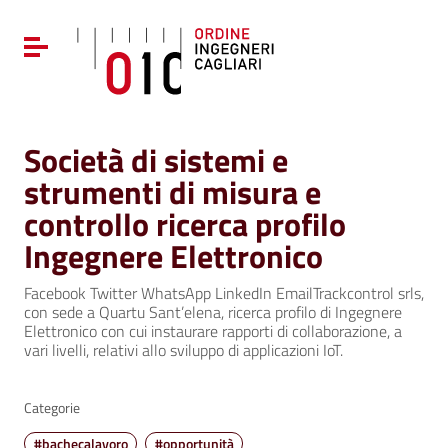
Vai ai contenuti
Vai al menu di navigazione
Attiva / disattiva la navigazione
Vai al footer
Società di sistemi e
strumenti di misura e
controllo ricerca profilo
Ingegnere Elettronico
Facebook Twitter WhatsApp LinkedIn EmailTrackcontrol srls,
con sede a Quartu Sant’elena, ricerca profilo di Ingegnere
Elettronico con cui instaurare rapporti di collaborazione, a
vari livelli, relativi allo sviluppo di applicazioni IoT.
Categorie
#bachecalavoro
#opportunità