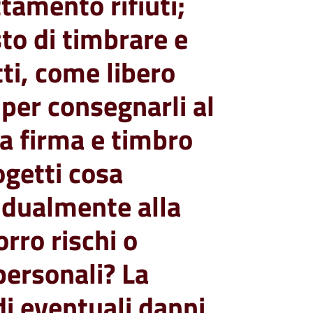
tamento rifiuti;
sto di timbrare e
tti, come libero
 per consegnarli al
a firma e timbro
ogetti cosa
idualmente alla
rro rischi o
personali? La
di eventuali danni,