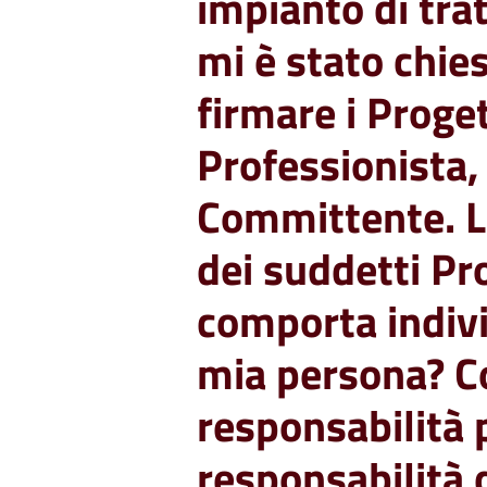
impianto di trat
mi è stato chie
firmare i Proge
Professionista,
Committente. L
dei suddetti Pr
comporta indiv
mia persona? Co
responsabilità 
responsabilità 