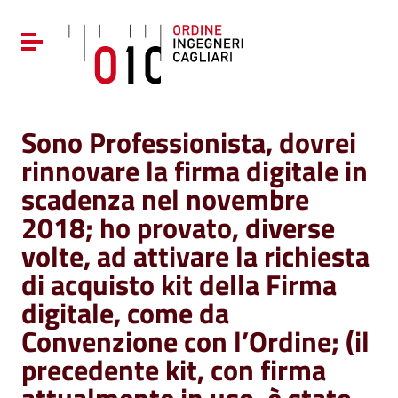
Vai ai contenuti
Vai al menu di navigazione
Attiva / disattiva la navigazione
Vai al footer
Sono Professionista, dovrei
rinnovare la firma digitale in
scadenza nel novembre
2018; ho provato, diverse
volte, ad attivare la richiesta
di acquisto kit della Firma
digitale, come da
Convenzione con l’Ordine; (il
precedente kit, con firma