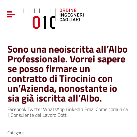
Vai ai contenuti
Vai al menu di navigazione
Attiva / disattiva la navigazione
Vai al footer
Sono una neoiscritta all’Albo
Professionale. Vorrei sapere
se posso firmare un
contratto di Tirocinio con
un’Azienda, nonostante io
sia già iscritta all’Albo.
Facebook Twitter WhatsApp LinkedIn EmailCome comunica
il Consulente del Lavoro Dott.
Categorie