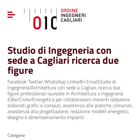
Vai ai contenuti
Vai al menu di navigazione
Attiva / disattiva la navigazione
Vai al footer
Studio di Ingegneria con
sede a Cagliari ricerca due
figure
Facebook Twitter WhatsApp LinkedIn EmailStudio di
Ingegneria/Architettura con sede a Cagliari, ricerca due
figure professionali laureate in Architettura o Ingegneria
Edile/Civile/Energetica per collaborazioni inerenti redazione
elaborati grafici e computi, assistenza alle pratiche comunali,
assistenza alla progettazione, redazione modelli energetici,
disegno e dimensionamento impianti.
Categorie