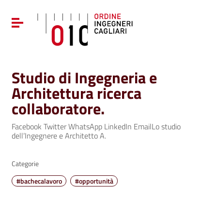
Vai ai contenuti
Vai al menu di navigazione
Attiva / disattiva la navigazione
Vai al footer
Studio di Ingegneria e
Architettura ricerca
collaboratore.
Facebook Twitter WhatsApp LinkedIn EmailLo studio
dell’Ingegnere e Architetto A.
Categorie
#bachecalavoro
#opportunità